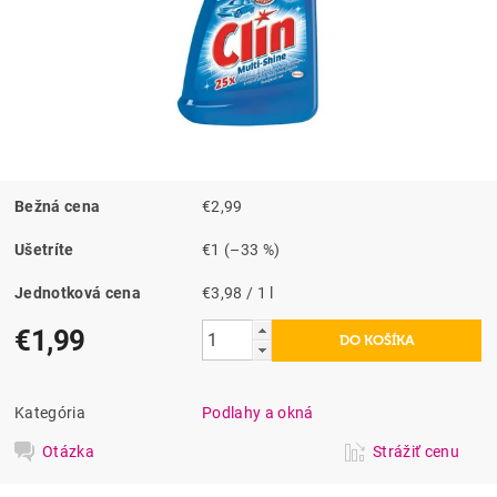
Bežná cena
€2,99
Ušetríte
€1
(–33 %)
Jednotková cena
€3,98 / 1 l
€1,99
Kategória
Podlahy a okná
Otázka
Strážiť cenu