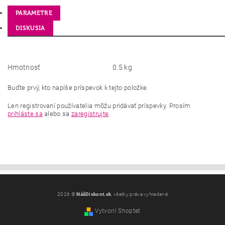
PARAMETRE
DISKUSIA
Hmotnosť
0.5 kg
Buďte prvý, kto napíše príspevok k tejto položke.
Len registrovaní používatelia môžu pridávať príspevky. Prosím
prihláste sa
alebo sa
zaregistrujte
.
2026 ©
NášDiskont.sk
, všetky práva vyhradené
Vytvoril Shoptet