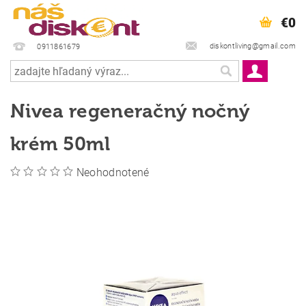
€0
diskontliving@gmail.com
0911861679
Nivea regeneračný nočný
krém 50ml
Neohodnotené