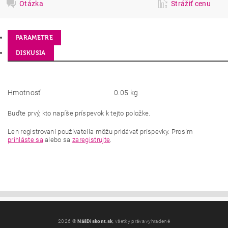
Otázka
Strážiť cenu
PARAMETRE
DISKUSIA
Hmotnosť
0.05 kg
Buďte prvý, kto napíše príspevok k tejto položke.
Len registrovaní používatelia môžu pridávať príspevky. Prosím
prihláste sa
alebo sa
zaregistrujte
.
2026 ©
NášDiskont.sk
, všetky práva vyhradené