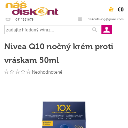
€0
diskontliving@gmail.com
0911861679
Nivea Q10 nočný krém proti
vráskam 50ml
Neohodnotené