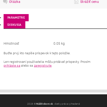
Otázka
Strážiť cenu
PARAMETRE
DISKUSIA
Hmotnosť
0.05 kg
Buďte prvý, kto napíše príspevok k tejto položke.
Len registrovaní používatelia môžu pridávať príspevky. Prosím
prihláste sa
alebo sa
zaregistrujte
.
2026 ©
NášDiskont.sk
, všetky práva vyhradené