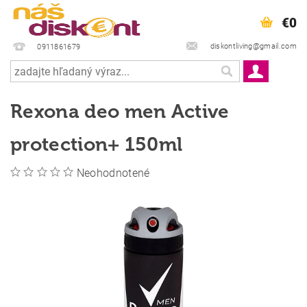
€0
diskontliving@gmail.com
0911861679
Rexona deo men Active
protection+ 150ml
Neohodnotené