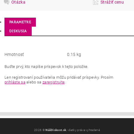
Otázka
Strážiť cenu
PARAMETRE
DISKUSIA
Hmotnosť
0.15 kg
Buďte prvý, kto napíše príspevok k tejto položke.
Len registrovaní používatelia môžu pridávať príspevky. Prosím
prihláste sa
alebo sa
zaregistrujte
.
2026 ©
NášDiskont.sk
, všetky práva vyhradené