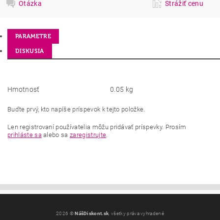
Otázka
Strážiť cenu
PARAMETRE
DISKUSIA
Hmotnosť
0.05 kg
Buďte prvý, kto napíše príspevok k tejto položke.
Len registrovaní používatelia môžu pridávať príspevky. Prosím
prihláste sa
alebo sa
zaregistrujte
.
2026 ©
NášDiskont.sk
, všetky práva vyhradené