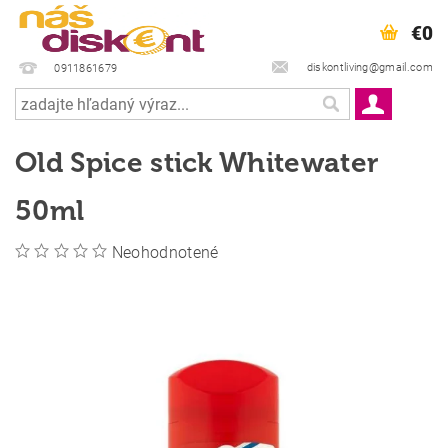
€0
diskontliving@gmail.com
0911861679
Old Spice stick Whitewater
50ml
Neohodnotené