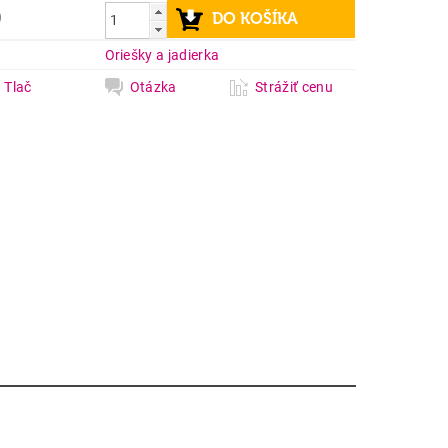
9
a
Oriešky a jadierka
Tlač
Otázka
Strážiť cenu