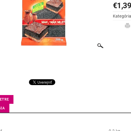
€1,3
Kategóri
ETRE
SIA