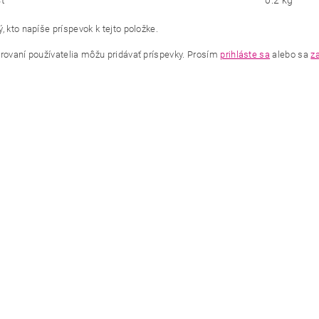
ť
0.2 kg
, kto napíše príspevok k tejto položke.
trovaní používatelia môžu pridávať príspevky. Prosím
prihláste sa
alebo sa
za