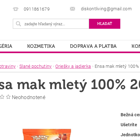
diskontliving@gmail.com
0911861679
ÉRIA
KOZMETIKA
DOPRAVA A PLATBA
KO
otraviny
Slané pochutiny
Oriešky a jadierka
Ensa mak mletý 100%
sa mak mletý 100% 
Neohodnotené
Bežná ce
Ušetríte
Jednotko