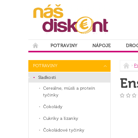
POTRAVINY
NÁPOJE
DROG
PODMIENKY OCHRANY OSOBNÝCH ÚDAJOV
P
POTRAVINY
Sladkosti
En
Cereálne, müsli a proteín
tyčinky
Čokolády
Cukríky a lízanky
Čokoládové tyčinky