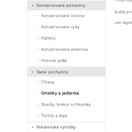
Hmotnos
Konzervované potraviny
Buďte prvý
Konzervované ovocie
Len regis
Konzervované ryby
Paštéty
Konzervovaná zelenina
Hotové jedlá
Slané pochutiny
Chipsy
Oriešky a jadierka
Snacky, krekry a chrumky
Tortily a dipy
Pekárenské výrobky