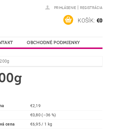
|
PRIHLÁSENIE
REGISTRÁCIA
KOŠÍK:
€0
NTAKT
OBCHODNÉ PODMIENKY
 200g
200g
na
€2,19
€0,80
(–36 %)
vá cena
€6,95 / 1 kg