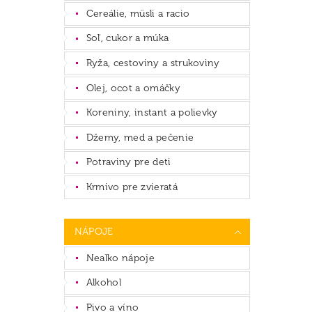
Cereálie, müsli a racio
Soľ, cukor a múka
Ryža, cestoviny a strukoviny
Olej, ocot a omáčky
Koreniny, instant a polievky
Džemy, med a pečenie
Potraviny pre deti
Krmivo pre zvieratá
NÁPOJE
Nealko nápoje
Alkohol
Pivo a víno