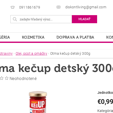
diskontliving@gmail.com
0911861679
ÉRIA
KOZMETIKA
DOPRAVA A PLATBA
KO
otraviny
Olej, ocot a omáčky
Otma kečup detský 300g
ma kečup detský 300
Neohodnotené
Jednotko
€0,9
Kategóri