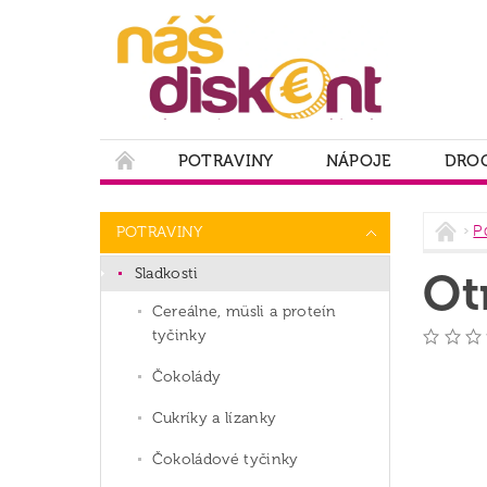
POTRAVINY
NÁPOJE
DROG
PODMIENKY OCHRANY OSOBNÝCH ÚDAJOV
P
POTRAVINY
Sladkosti
Ot
Cereálne, müsli a proteín
tyčinky
Čokolády
Cukríky a lízanky
Čokoládové tyčinky