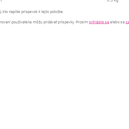
ť
0.3 kg
, kto napíše príspevok k tejto položke.
trovaní používatelia môžu pridávať príspevky. Prosím
prihláste sa
alebo sa
za