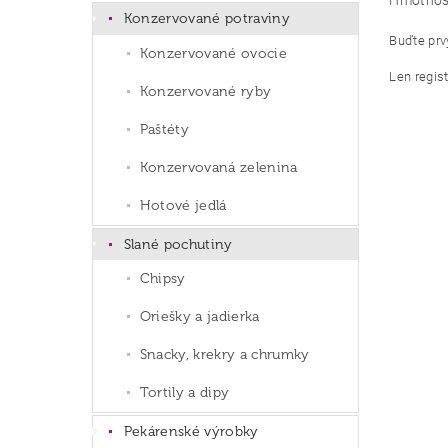
Hmotnos
Konzervované potraviny
Buďte prvý
Konzervované ovocie
Len regis
Konzervované ryby
Paštéty
Konzervovaná zelenina
Hotové jedlá
Slané pochutiny
Chipsy
Oriešky a jadierka
Snacky, krekry a chrumky
Tortily a dipy
Pekárenské výrobky