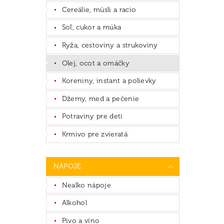
Cereálie, müsli a racio
Soľ, cukor a múka
Ryža, cestoviny a strukoviny
Olej, ocot a omáčky
Koreniny, instant a polievky
Džemy, med a pečenie
Potraviny pre deti
Krmivo pre zvieratá
NÁPOJE
Nealko nápoje
Alkohol
Pivo a víno