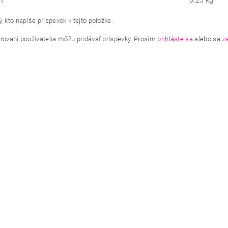
ť
0.25 kg
, kto napíše príspevok k tejto položke.
trovaní používatelia môžu pridávať príspevky. Prosím
prihláste sa
alebo sa
za