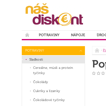
POTRAVINY
NÁPOJE
DROG
PODMIENKY OCHRANY OSOBNÝCH ÚDAJOV
P
POTRAVINY
Sladkosti
Po
Cereálne, müsli a proteín
tyčinky
Čokolády
Cukríky a lízanky
Čokoládové tyčinky