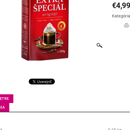
€4,9
Kategóri
ETRE
SIA