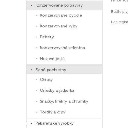
Hmotnos
Konzervované potraviny
Buďte prvý
Konzervované ovocie
Len regis
Konzervované ryby
Paštéty
Konzervovaná zelenina
Hotové jedlá
Slané pochutiny
Chipsy
Oriešky a jadierka
Snacky, krekry a chrumky
Tortily a dipy
Pekárenské výrobky