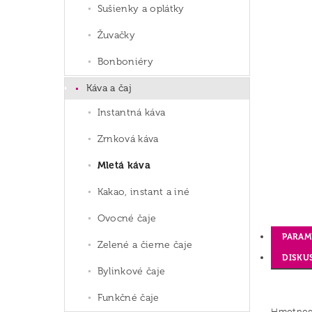
Sušienky a oplátky
Žuvačky
Bonboniéry
Káva a čaj
Instantná káva
Zrnková káva
Mletá káva
Kakao, instant a iné
Ovocné čaje
PARAM
Zelené a čierne čaje
DISKU
Bylinkové čaje
Funkčné čaje