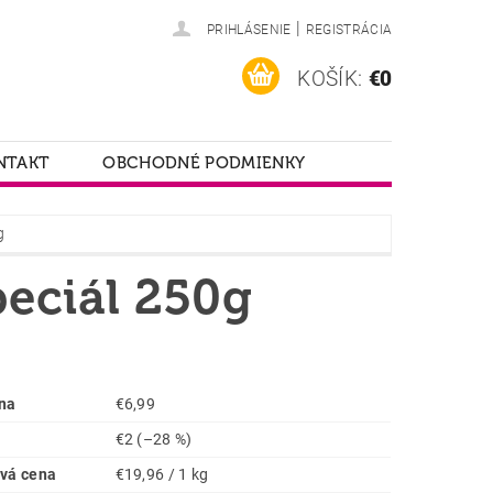
|
PRIHLÁSENIE
REGISTRÁCIA
KOŠÍK:
€0
NTAKT
OBCHODNÉ PODMIENKY
g
peciál 250g
na
€6,99
€2
(–28 %)
vá cena
€19,96 / 1 kg