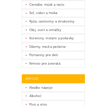
Cereálie, müsli a racio
Soľ, cukor a múka
Ryža, cestoviny a strukoviny
Olej, ocot a omáčky
Koreniny, instant a polievky
Džemy, med a pečenie
Potraviny pre deti
Krmivo pre zvieratá
NÁPOJE
Nealko nápoje
Alkohol
Pivo a víno