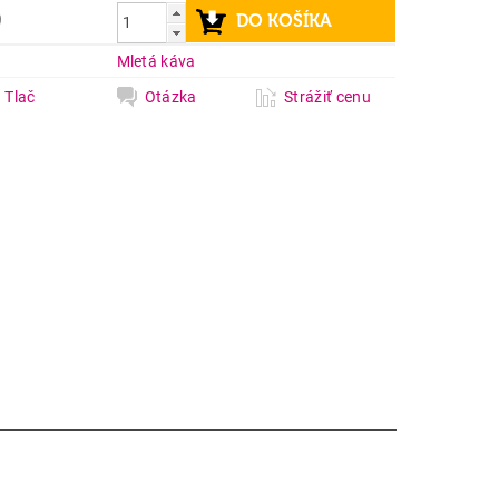
9
a
Mletá káva
Tlač
Otázka
Strážiť cenu