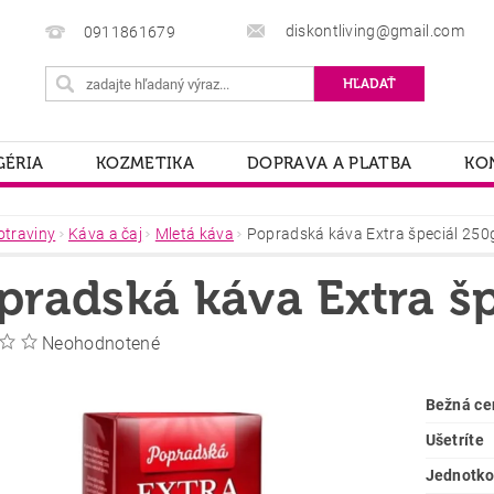
diskontliving@gmail.com
0911861679
ÉRIA
KOZMETIKA
DOPRAVA A PLATBA
KO
otraviny
Káva a čaj
Mletá káva
Popradská káva Extra špeciál 250
pradská káva Extra š
Neohodnotené
Bežná ce
Ušetríte
Jednotko