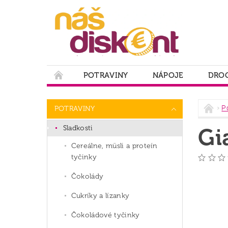
POTRAVINY
NÁPOJE
DROG
PODMIENKY OCHRANY OSOBNÝCH ÚDAJOV
P
POTRAVINY
Sladkosti
Gi
Cereálne, müsli a proteín
tyčinky
Čokolády
Cukríky a lízanky
Čokoládové tyčinky