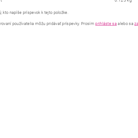
ť
0.125 kg
, kto napíše príspevok k tejto položke.
trovaní používatelia môžu pridávať príspevky. Prosím
prihláste sa
alebo sa
za