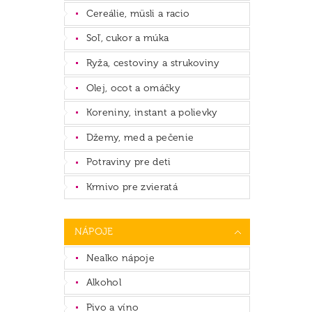
Cereálie, müsli a racio
Soľ, cukor a múka
Ryža, cestoviny a strukoviny
Olej, ocot a omáčky
Koreniny, instant a polievky
Džemy, med a pečenie
Potraviny pre deti
Krmivo pre zvieratá
NÁPOJE
Nealko nápoje
Alkohol
Pivo a víno