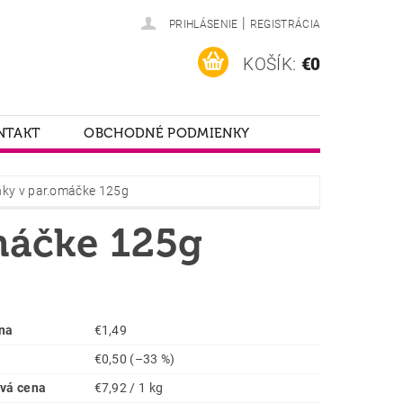
|
PRIHLÁSENIE
REGISTRÁCIA
KOŠÍK:
€0
NTAKT
OBCHODNÉ PODMIENKY
nky v par.omáčke 125g
máčke 125g
na
€1,49
€0,50
(–33 %)
vá cena
€7,92 / 1 kg