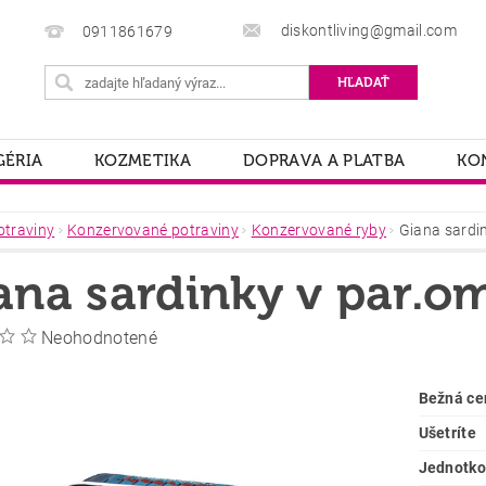
diskontliving@gmail.com
0911861679
ÉRIA
KOZMETIKA
DOPRAVA A PLATBA
KO
otraviny
Konzervované potraviny
Konzervované ryby
Giana sardi
ana sardinky v par.o
Neohodnotené
Bežná ce
Ušetríte
Jednotko