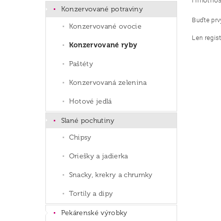
Hmotnos
Konzervované potraviny
Buďte prvý
Konzervované ovocie
Len regis
Konzervované ryby
Paštéty
Konzervovaná zelenina
Hotové jedlá
Slané pochutiny
Chipsy
Oriešky a jadierka
Snacky, krekry a chrumky
Tortily a dipy
Pekárenské výrobky