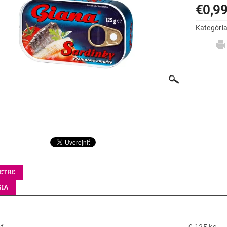
€0,9
Kategóri
ETRE
SIA