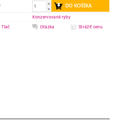
9
a
Konzervované ryby
Tlač
Otázka
Strážiť cenu