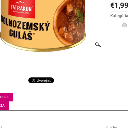
€1,9
Kategóri
ETRE
SIA