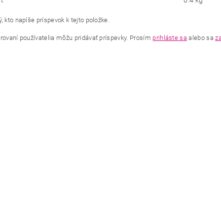
ť
0.4 kg
, kto napíše príspevok k tejto položke.
trovaní používatelia môžu pridávať príspevky. Prosím
prihláste sa
alebo sa
za