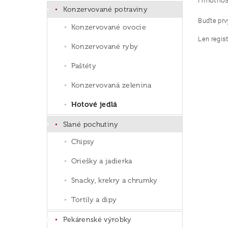
Hmotnos
Konzervované potraviny
Buďte prvý
Konzervované ovocie
Len regis
Konzervované ryby
Paštéty
Konzervovaná zelenina
Hotové jedlá
Slané pochutiny
Chipsy
Oriešky a jadierka
Snacky, krekry a chrumky
Tortily a dipy
Pekárenské výrobky