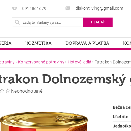
diskontliving@gmail.com
0911861679
ÉRIA
KOZMETIKA
DOPRAVA A PLATBA
KO
otraviny
Konzervované potraviny
Hotové jedlá
Tatrakon Dolnozem
trakon Dolnozemský 
Neohodnotené
Bežná ce
Ušetríte
Jednotko