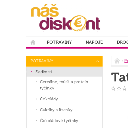
POTRAVINY
NÁPOJE
DROG
PODMIENKY OCHRANY OSOBNÝCH ÚDAJOV
P
POTRAVINY
Sladkosti
Ta
Cereálne, müsli a proteín
tyčinky
Čokolády
Cukríky a lízanky
Čokoládové tyčinky