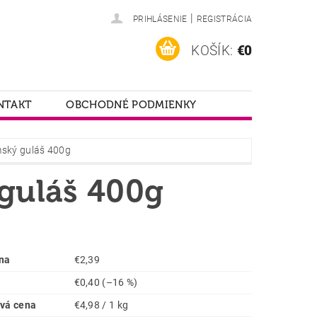
|
PRIHLÁSENIE
REGISTRÁCIA
KOŠÍK:
€0
NTAKT
OBCHODNÉ PODMIENKY
ský guláš 400g
guláš 400g
na
€2,39
€0,40
(–16 %)
vá cena
€4,98 / 1 kg