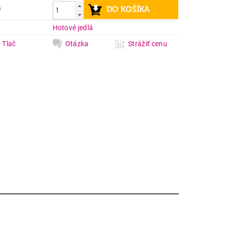
9
a
Hotové jedlá
Tlač
Otázka
Strážiť cenu