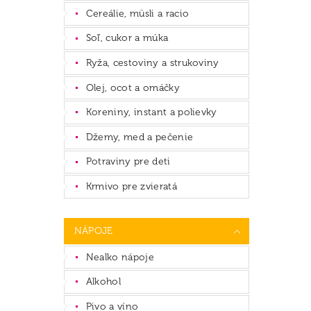
Cereálie, müsli a racio
Soľ, cukor a múka
Ryža, cestoviny a strukoviny
Olej, ocot a omáčky
Koreniny, instant a polievky
Džemy, med a pečenie
Potraviny pre deti
Krmivo pre zvieratá
NÁPOJE
Nealko nápoje
Alkohol
Pivo a víno