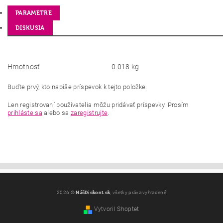
PARAMETRE
DISKUSIA
Hmotnosť
0.018 kg
Buďte prvý, kto napíše príspevok k tejto položke.
Len registrovaní používatelia môžu pridávať príspevky. Prosím
prihláste sa
alebo sa
zaregistrujte
.
2026 ©
NášDiskont.sk
, všetky práva vyhradené
Vytvoril Shoptet