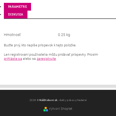
PARAMETRE
DISKUSIA
Hmotnosť
0.25 kg
Buďte prvý, kto napíše príspevok k tejto položke.
Len registrovaní používatelia môžu pridávať príspevky. Prosím
prihláste sa
alebo sa
zaregistrujte
.
2026 ©
NášDiskont.sk
, všetky práva vyhradené
Vytvoril Shoptet