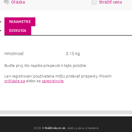
Otázka
Strážiť cenu
PARAMETRE
DISKUSIA
Hmotnosť
0.15 kg
Buďte prvý, kto napíše príspevok k tejto položke.
Len registrovaní používatelia môžu pridávať príspevky. Prosím
prihláste sa
alebo sa
zaregistrujte
.
2026 ©
NášDiskont.sk
, všetky práva vyhradené