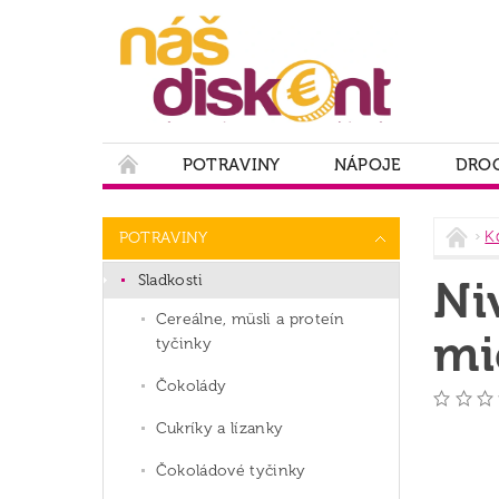
POTRAVINY
NÁPOJE
DROG
PODMIENKY OCHRANY OSOBNÝCH ÚDAJOV
K
POTRAVINY
Sladkosti
Ni
Cereálne, müsli a proteín
mi
tyčinky
Čokolády
Cukríky a lízanky
Čokoládové tyčinky