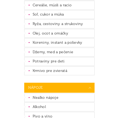
Cereálie, müsli a racio
Soľ, cukor a múka
Ryža, cestoviny a strukoviny
Olej, ocot a omáčky
Koreniny, instant a polievky
Džemy, med a pečenie
Potraviny pre deti
Krmivo pre zvieratá
NÁPOJE
Nealko nápoje
Alkohol
Pivo a víno