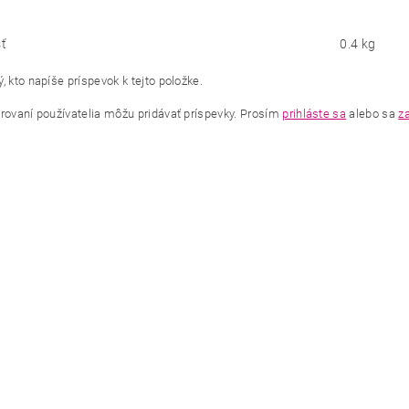
ť
0.4 kg
, kto napíše príspevok k tejto položke.
trovaní používatelia môžu pridávať príspevky. Prosím
prihláste sa
alebo sa
za