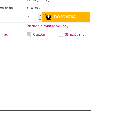
vá cena
€14,98 / 1 l
9
a
Čistiace a tonizačné vody
Tlač
Otázka
Strážiť cenu