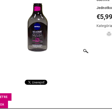
Jednotko
€5,9
Kategóri
ETRE
SIA