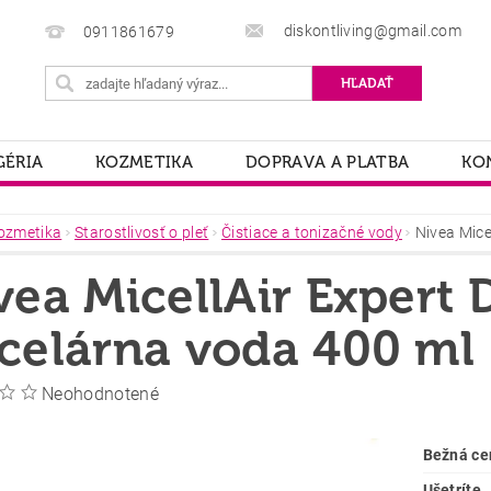
diskontliving@gmail.com
0911861679
ÉRIA
KOZMETIKA
DOPRAVA A PLATBA
KO
ozmetika
Starostlivosť o pleť
Čistiace a tonizačné vody
Nivea Mice
vea MicellAir Expert 
celárna voda 400 ml
Neohodnotené
Bežná ce
Ušetríte