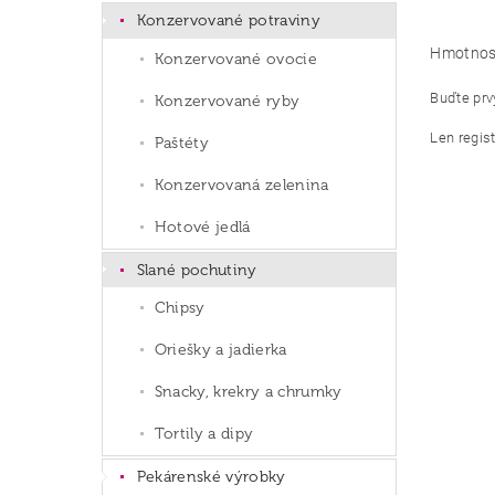
Konzervované potraviny
Hmotnos
Konzervované ovocie
Buďte prvý
Konzervované ryby
Len regis
Paštéty
Konzervovaná zelenina
Hotové jedlá
Slané pochutiny
Chipsy
Oriešky a jadierka
Snacky, krekry a chrumky
Tortily a dipy
Pekárenské výrobky