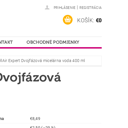
|
PRIHLÁSENIE
REGISTRÁCIA
KOŠÍK:
€0
NTAKT
OBCHODNÉ PODMIENKY
llAir Expert Dvojfázová micelárna voda 400 ml
Dvojfázová
na
€8,49
€2,50
(–29 %)