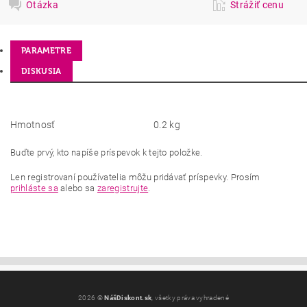
Otázka
Strážiť cenu
PARAMETRE
DISKUSIA
Hmotnosť
0.2 kg
Buďte prvý, kto napíše príspevok k tejto položke.
Len registrovaní používatelia môžu pridávať príspevky. Prosím
prihláste sa
alebo sa
zaregistrujte
.
2026 ©
NášDiskont.sk
, všetky práva vyhradené