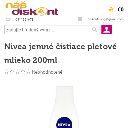
€0
diskontliving@gmail.com
0911861679
Nivea jemné čistiace pleťové
mlieko 200ml
Neohodnotené