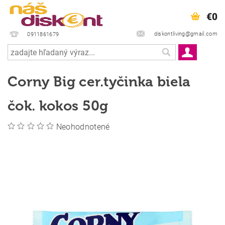
€0
diskontliving@gmail.com
0911861679
Corny Big cer.tyčinka biela
čok. kokos 50g
Neohodnotené