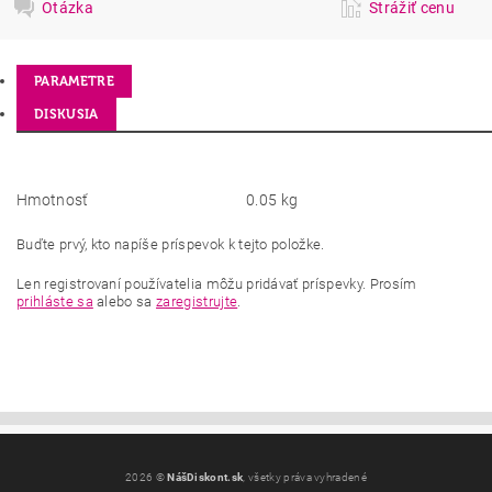
Otázka
Strážiť cenu
PARAMETRE
DISKUSIA
Hmotnosť
0.05 kg
Buďte prvý, kto napíše príspevok k tejto položke.
Len registrovaní používatelia môžu pridávať príspevky. Prosím
prihláste sa
alebo sa
zaregistrujte
.
2026 ©
NášDiskont.sk
, všetky práva vyhradené