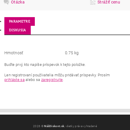
Otázka
Strážiť cenu
PARAMETRE
DISKUSIA
Hmotnosť
0.75 kg
Buďte prvý, kto napíše príspevok k tejto položke.
Len registrovaní používatelia môžu pridávať príspevky. Prosím
prihláste sa
alebo sa
zaregistrujte
.
2026 ©
NášDiskont.sk
, všetky práva vyhradené