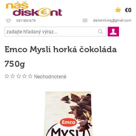
€0
diskontliving@gmail.com
0911861679
Emco Mysli horká čokoláda
750g
Neohodnotené