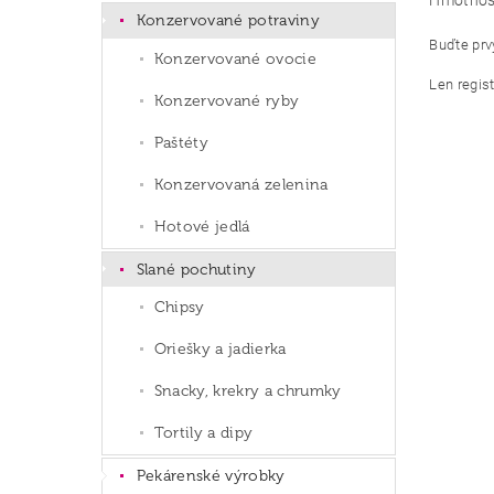
Hmotnos
Konzervované potraviny
Buďte prvý
Konzervované ovocie
Len regis
Konzervované ryby
Paštéty
Konzervovaná zelenina
Hotové jedlá
Slané pochutiny
Chipsy
Oriešky a jadierka
Snacky, krekry a chrumky
Tortily a dipy
Pekárenské výrobky