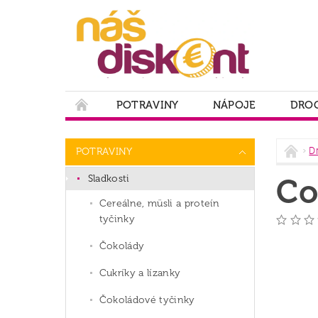
POTRAVINY
NÁPOJE
DROG
PODMIENKY OCHRANY OSOBNÝCH ÚDAJOV
D
POTRAVINY
Sladkosti
Co
Cereálne, müsli a proteín
tyčinky
Čokolády
Cukríky a lízanky
Čokoládové tyčinky