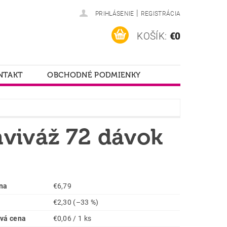
|
PRIHLÁSENIE
REGISTRÁCIA
KOŠÍK:
€0
NTAKT
OBCHODNÉ PODMIENKY
aviváž 72 dávok
na
€6,79
€2,30
(–33 %)
vá cena
€0,06 / 1 ks