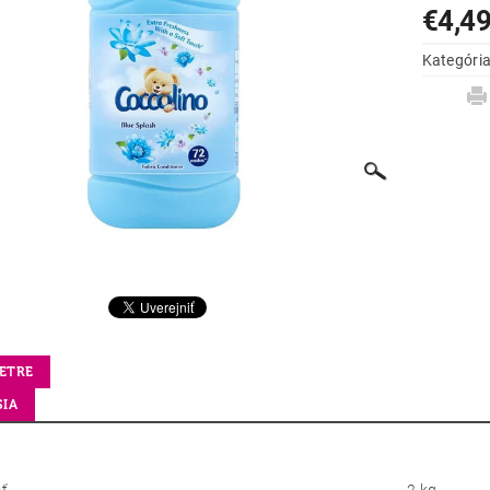
€4,4
Kategóri
ETRE
SIA