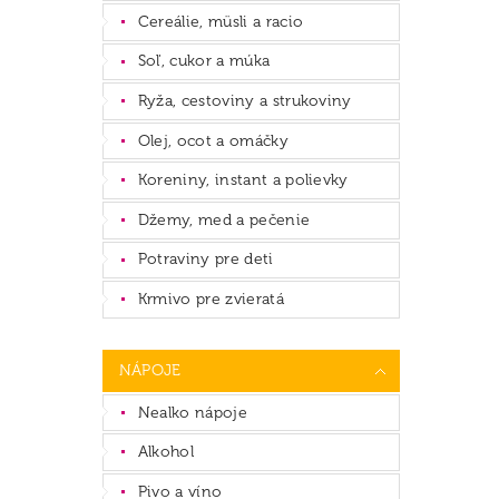
Cereálie, müsli a racio
Soľ, cukor a múka
Ryža, cestoviny a strukoviny
Olej, ocot a omáčky
Koreniny, instant a polievky
Džemy, med a pečenie
Potraviny pre deti
Krmivo pre zvieratá
NÁPOJE
Nealko nápoje
Alkohol
Pivo a víno