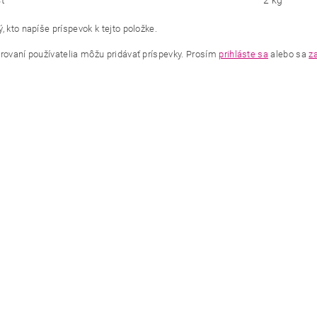
ť
2 kg
, kto napíše príspevok k tejto položke.
trovaní používatelia môžu pridávať príspevky. Prosím
prihláste sa
alebo sa
za