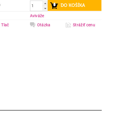
9
a
Aviváže
Tlač
Otázka
Strážiť cenu