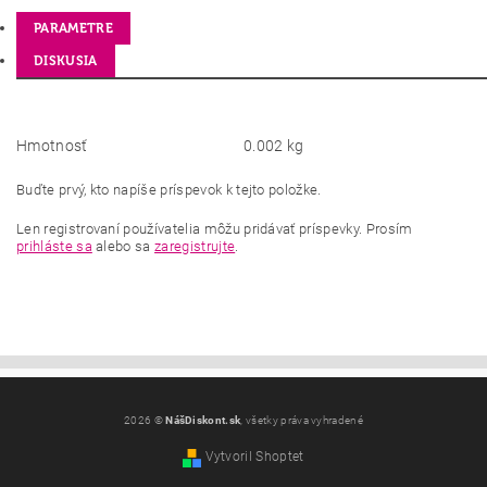
PARAMETRE
DISKUSIA
Hmotnosť
0.002 kg
Buďte prvý, kto napíše príspevok k tejto položke.
Len registrovaní používatelia môžu pridávať príspevky. Prosím
prihláste sa
alebo sa
zaregistrujte
.
2026 ©
NášDiskont.sk
, všetky práva vyhradené
Vytvoril Shoptet